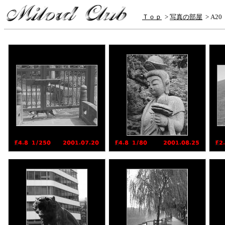
Ｔｏｐ
>
写真の部屋
> A2