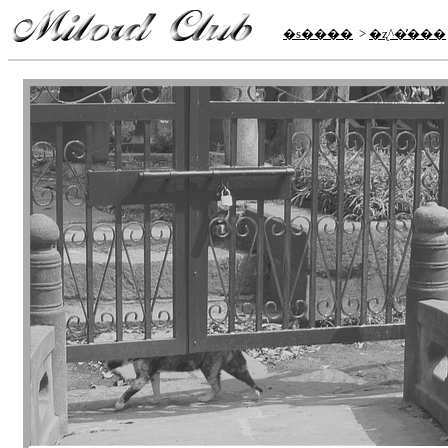
�s����
>
�ʐ^�̕���