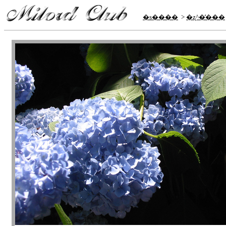
�s����
>
�ʐ^�̕���