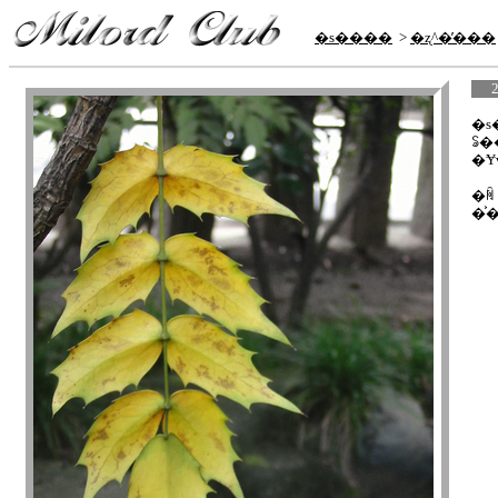
�s����
>
�ʐ^�̕���
�s�
ꂢ�
�ꏊ
�͐