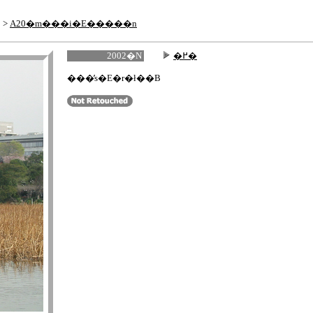
>
A20�m���i�E�����n
2002�N
�߂�
3�� 31��
���̕s�E�r�ł��B