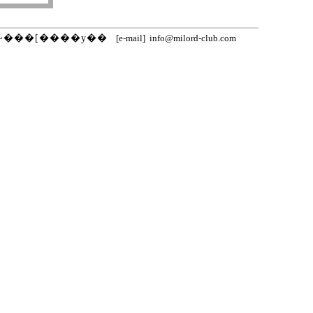
~���[����y��
[e-mail] info@milord-club.com