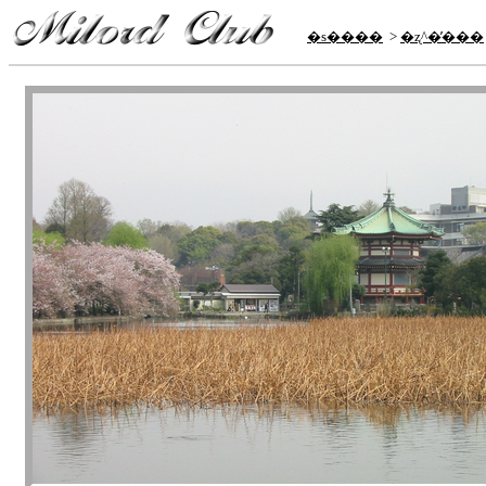
�s����
>
�ʐ^�̕���